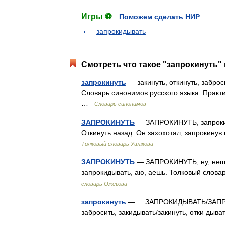
Игры ⚽
Поможем сделать НИР
запрокидывать
Смотреть что такое "запрокинуть" 
запрокинуть
— закинуть, откинуть, заброс
Словарь синонимов русского языка. Практич
…
Словарь синонимов
ЗАПРОКИНУТЬ
— ЗАПРОКИНУТЬ, запрокину,
Откинуть назад. Он захохотал, запрокинув
Толковый словарь Ушакова
ЗАПРОКИНУТЬ
— ЗАПРОКИНУТЬ, ну, нешь; у
запрокидывать, аю, аешь. Толковый слова
словарь Ожегова
запрокинуть
— ЗАПРОКИДЫВАТЬ/ЗАПРО
забросить, закидывать/закинуть, отки дыв