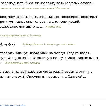
л. запрокидывать 2. см. тж. запрокидывать Толковый словарь
еменный толковый словарь русского языка Ефремовой
прокинем, запрокинешь, запрокинете, запрокинет, запрокинут,
прокинули, запрокинь, запрокиньте, запрокинувший,
нувшие, запрокинувшего,… …
Формы слов
усский орфографический словарь
ся), нут(ся) …
Орфографический словарь русского языка
 Отбросить, откинуть назад (обычно голову). Глядеть вверх,
нуть. З. ведро набок. З. машину в канаву. ◁ Запрокидывать, аю,
д …
Энциклопедический словарь
кидывать, запрокидываться что 1) разг. Отбросить, откинуть
рокинув голову. 2) Опрокинуть, перевернуть. Запроки/ …
ка
,
Реклама на сайте