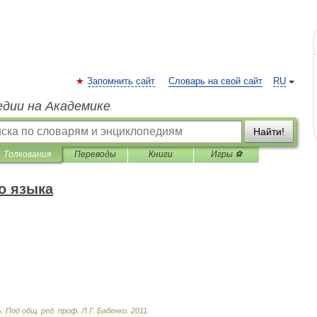
Запомнить сайт
Словарь на свой сайт
RU
едии на Академике
Найти!
Толкования
Переводы
Книги
Игры ⚽
о языка
ь
.
Под
общ
.
ред
.
проф
.
Л
.
Г
.
Бабенко
.
2011
.