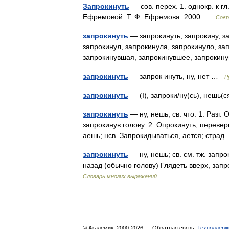
Запрокинуть
— сов. перех. 1. однокр. к г
Ефремовой. Т. Ф. Ефремова. 2000 …
Совр
запрокинуть
— запрокинуть, запрокину, за
запрокинул, запрокинула, запрокинуло, за
запрокинувшая, запрокинувшее, запроки
запрокинуть
— запрок инуть, ну, нет …
Р
запрокинуть
— (I), запроки/ну(сь), нешь(
запрокинуть
— ну, нешь; св. что. 1. Разг.
запрокинув голову. 2. Опрокинуть, перевер
аешь; нсв. Запрокидываться, ается; стра
запрокинуть
— ну, нешь; св. см. тж. запро
назад (обычно голову) Глядеть вверх, зап
Словарь многих выражений
© Академик, 2000-2026
Обратная связь:
Техподдерж