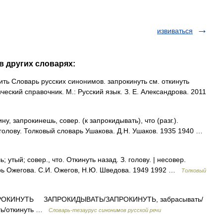
извиваться
в других словарях:
ить Словарь русских синонимов. запрокинуть см. откинуть
еский справочник. М.: Русский язык. З. Е. Александрова. 2011
 запрокинешь, совер. (к запрокидывать), что (разг.).
 голову. Толковый словарь Ушакова. Д.Н. Ушаков. 1935 1940 …
тый; совер., что. Откинуть назад. З. голову. | несовер.
рь Ожегова. С.И. Ожегов, Н.Ю. Шведова. 1949 1992 …
Толковый
КИНУТЬ ЗАПРОКИДЫВАТЬ/ЗАПРОКИНУТЬ, забрасывать/
ать/откинуть …
Словарь-тезаурус синонимов русской речи