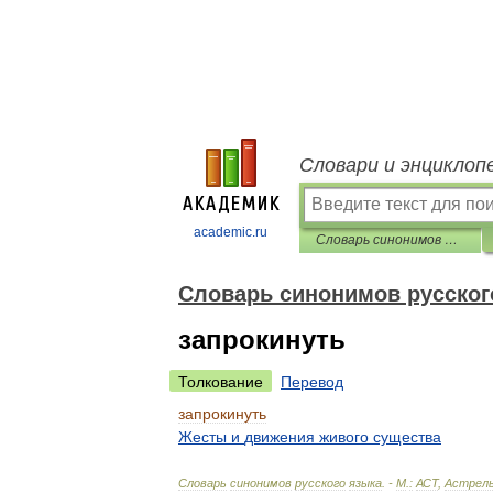
Словари и энциклоп
academic.ru
Словарь синонимов русского языка
Словарь синонимов русског
запрокинуть
Толкование
Перевод
запрокинуть
Жесты
и
движения
живого
существа
Словарь
синонимов
русского
языка
. -
М
.
:
АСТ
,
Астрел