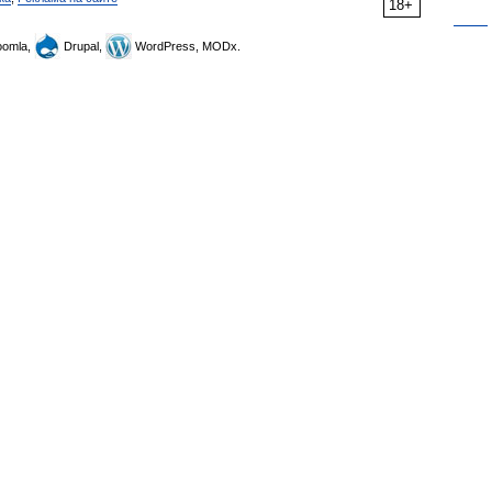
18+
omla,
Drupal,
WordPress, MODx.